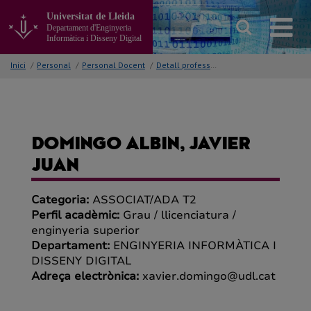
Anar
Universitat de Lleida
al
Departament d'Enginyeria
contingut
Informàtica i Disseny Digital
principal
de
Inici
/
Personal
/
Personal Docent
/
Detall professor/a
la
pàgina