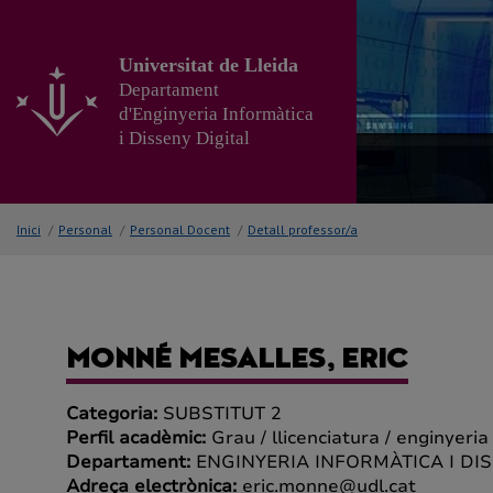
Anar
al
contingut
Universitat de Lleida
principal
Departament
de
d'Enginyeria Informàtica
la
i Disseny Digital
pàgina
Inici
/
Personal
/
Personal Docent
/
Detall professor/a