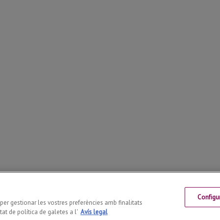
Configu
 Telf: +34 973 70 27 55
s per gestionar les vostres preferències amb finalitats
at de política de galetes a l'
Avís legal