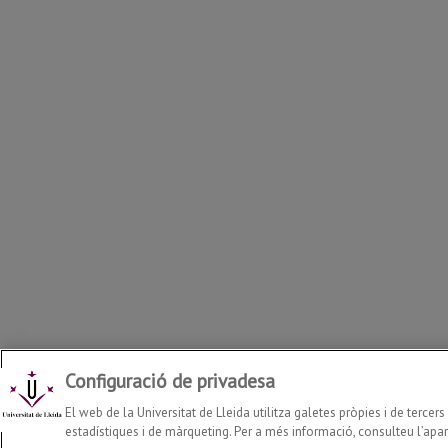
Configuració de privadesa
Departament d'Enginyeria Informàtica i Disseny Digital
2026
© |
El web de la Universitat de Lleida utilitza galetes pròpies i de tercer
estadístiques i de màrqueting. Per a més informació, consulteu l’apart