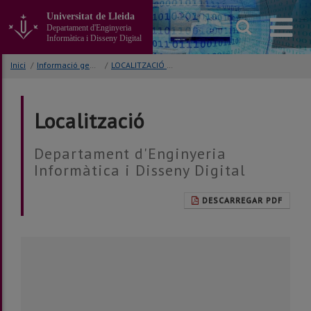
Anar
Universitat de Lleida
al
Departament d'Enginyeria
contingut
Informàtica i Disseny Digital
principal
de
Inici
/
Informació general
/
LOCALITZACIÓ I CONTACTE
la
pàgina
Localització
Departament d'Enginyeria
Informàtica i Disseny Digital
DESCARREGAR PDF