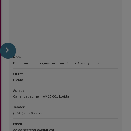
Nom
Departament d'Enginyeria Informàtica i Disseny Digital
Ciutat
Lleida
Adreça
Carrer de Jaume II, 69 25001 Lleida
Telèfon
(+34)973 70 27 55
Email
deidd.secretaria@udl.cat