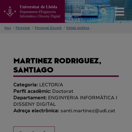
Anar
Universitat de Lleida
al
Departament d'Enginyeria
contingut
Informàtica i Disseny Digital
principal
de
Inici
/
Personal
/
Personal Docent
/
Detall professor/a
la
pàgina