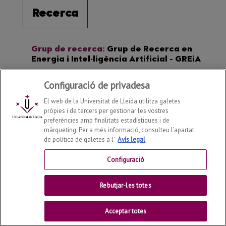
Configuració de privadesa
El web de la Universitat de Lleida utilitza galetes
pròpies i de tercers per gestionar les vostres
preferències amb finalitats estadístiques i de
màrqueting. Per a més informació, consulteu l’apartat
de política de galetes a l'
Avís legal
Departament d'Enginyeria Informàtica i Disseny Digital
2026
© | Telf: +34 973 70 27 55
Configuració
Contactar
Rebutjar-les totes
Universitat de Lleida
Acceptar totes