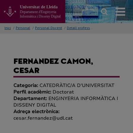
Anar
Universitat de Lleida
al
Departament d'Enginyeria
contingut
Informàtica i Disseny Digital
principal
de
Inici
/
Personal
/
Personal Docent
/
Detall professor/a
la
pàgina