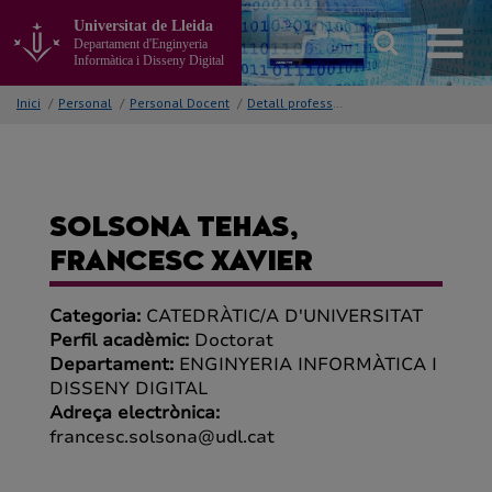
Anar
Universitat de Lleida
al
Departament d'Enginyeria
contingut
Informàtica i Disseny Digital
principal
de
Inici
/
Personal
/
Personal Docent
/
Detall professor/a
la
pàgina