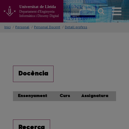
Anar
Universitat de Lleida
al
Departament d'Enginyeria
contingut
Informàtica i Disseny Digital
principal
de
Inici
/
Personal
/
Personal Docent
/
Detall professor/a
la
pàgina