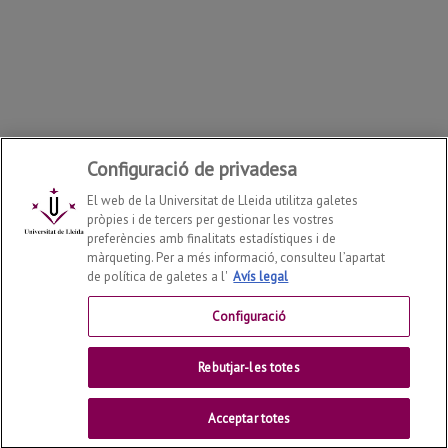
Configuració de privadesa
El web de la Universitat de Lleida utilitza galetes
pròpies i de tercers per gestionar les vostres
preferències amb finalitats estadístiques i de
màrqueting. Per a més informació, consulteu l’apartat
de política de galetes a l'
Avís legal
Departament d'Enginyeria Informàtica i Disseny Digital
2026
© | Telf: +34 973 70 27 55
Configuració
Contactar
Rebutjar-les totes
Universitat de Lleida
Acceptar totes