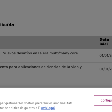
Configu
 Telf: +34 973 70 27 55
s per gestionar les vostres preferències amb finalitats
at de política de galetes a l'
Avís legal