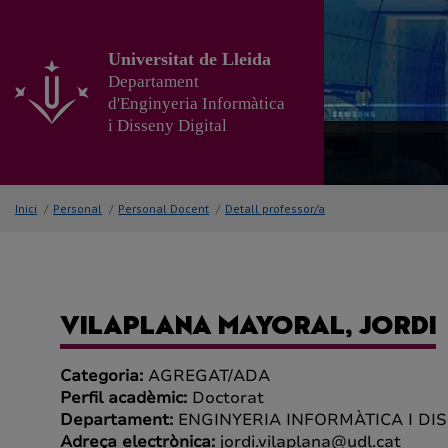
Anar
al
contingut
Universitat de Lleida
principal
Departament
de
d'Enginyeria Informàtica
la
i Disseny Digital
pàgina
Inici
/
Personal
/
Personal Docent
/
Detall professor/a