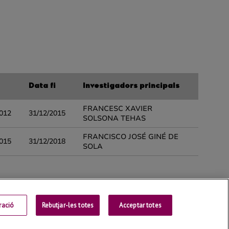
ració
Rebutjar-les totes
Contactar
Acceptar totes
Universitat de Lleida