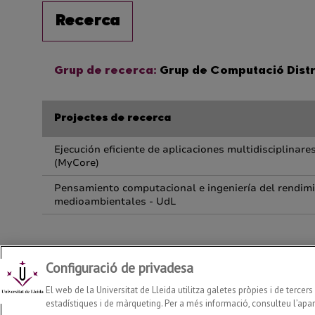
Configuració de privadesa
Departament d'Enginyeria Informàtica i Disseny Digital
2026
© |
El web de la Universitat de Lleida utilitza galetes pròpies i de tercer
estadístiques i de màrqueting. Per a més informació, consulteu l’apart