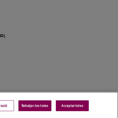
ració
Rebutjar-les totes
Contactar
Acceptar totes
Universitat de Lleida