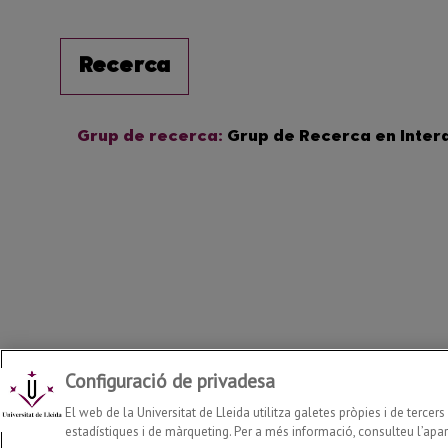
Configuració de privadesa
Departament d'Enginyeria Informàtica i Disseny Digital
2026
© |
El web de la Universitat de Lleida utilitza galetes pròpies i de tercer
estadístiques i de màrqueting. Per a més informació, consulteu l’apart