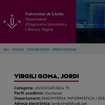
Anar
al
contingut
Universitat de Lleida
principal
Departament
de
d'Enginyeria Informàtica
la
i Disseny Digital
pàgina
Inici
/
Personal
/
Personal Docent
/
Detall professor/a