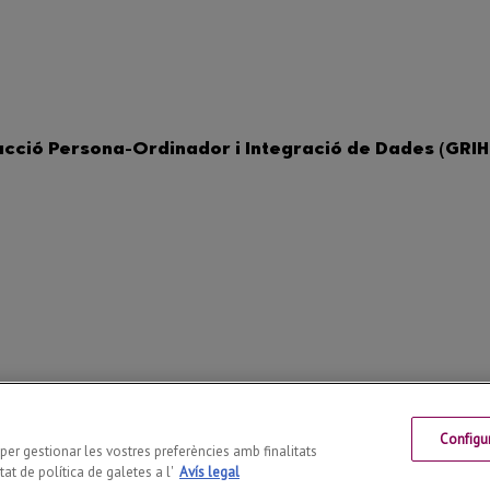
Configu
 Telf: +34 973 70 27 55
s per gestionar les vostres preferències amb finalitats
at de política de galetes a l'
Avís legal