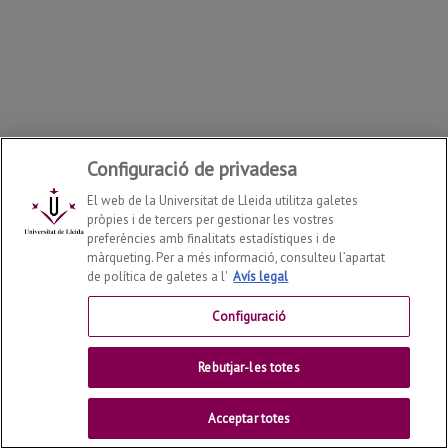
Configuració de privadesa
El web de la Universitat de Lleida utilitza galetes
pròpies i de tercers per gestionar les vostres
preferències amb finalitats estadístiques i de
màrqueting. Per a més informació, consulteu l’apartat
de política de galetes a l'
Avís legal
Departament d'Enginyeria Informàtica i Disseny Digital
2026
© | Telf: +34 973 70 27 55
Configuració
Contactar
Rebutjar-les totes
Universitat de Lleida
Acceptar totes