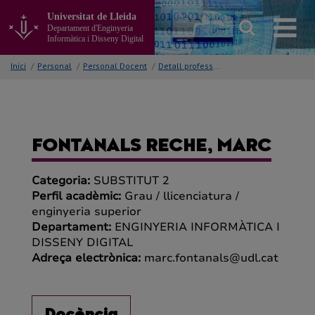
Anar
Universitat de Lleida
al
Departament d'Enginyeria
contingut
Informàtica i Disseny Digital
principal
de
Inici
/
Personal
/
Personal Docent
/
Detall professor/a
la
pàgina