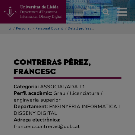
Anar
Universitat de Lleida
al
Departament d'Enginyeria
contingut
Informàtica i Disseny Digital
principal
de
Inici
/
Personal
/
Personal Docent
/
Detall professor/a
la
pàgina