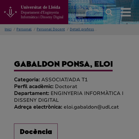
Anar
Universitat de Lleida
al
Departament d'Enginyeria
contingut
Informàtica i Disseny Digital
principal
de
Inici
/
Personal
/
Personal Docent
/
Detall professor/a
la
pàgina